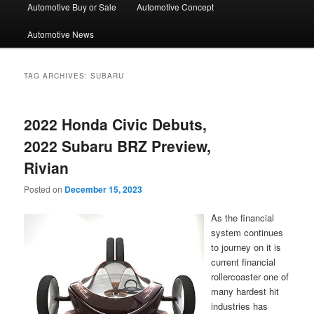
Automotive Buy or Sale
Automotive Concept
Automotive News
TAG ARCHIVES:
SUBARU
2022 Honda Civic Debuts,
2022 Subaru BRZ Preview,
Rivian
Posted on
December 15, 2023
As the financial
system continues
to journey on it is
current financial
rollercoaster one of
many hardest hit
industries has