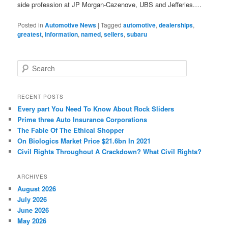
side profession at JP Morgan-Cazenove, UBS and Jefferies.…
Posted in
Automotive News
|
Tagged
automotive
,
dealerships
,
greatest
,
information
,
named
,
sellers
,
subaru
S
e
a
r
RECENT POSTS
c
Every part You Need To Know About Rock Sliders
h
Prime three Auto Insurance Corporations
The Fable Of The Ethical Shopper
On Biologics Market Price $21.6bn In 2021
Civil Rights Throughout A Crackdown? What Civil Rights?
ARCHIVES
August 2026
July 2026
June 2026
May 2026