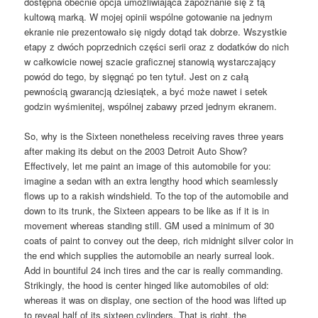
dostępna obecnie opcja umożliwiająca zapoznanie się z tą
kultową marką. W mojej opinii wspólne gotowanie na jednym
ekranie nie prezentowało się nigdy dotąd tak dobrze. Wszystkie
etapy z dwóch poprzednich części serii oraz z dodatków do nich
w całkowicie nowej szacie graficznej stanowią wystarczający
powód do tego, by sięgnąć po ten tytuł. Jest on z całą
pewnością gwarancją dziesiątek, a być może nawet i setek
godzin wyśmienitej, wspólnej zabawy przed jednym ekranem.
So, why is the Sixteen nonetheless receiving raves three years
after making its debut on the 2003 Detroit Auto Show?
Effectively, let me paint an image of this automobile for you:
imagine a sedan with an extra lengthy hood which seamlessly
flows up to a rakish windshield. To the top of the automobile and
down to its trunk, the Sixteen appears to be like as if it is in
movement whereas standing still. GM used a minimum of 30
coats of paint to convey out the deep, rich midnight silver color in
the end which supplies the automobile an nearly surreal look.
Add in bountiful 24 inch tires and the car is really commanding.
Strikingly, the hood is center hinged like automobiles of old:
whereas it was on display, one section of the hood was lifted up
to reveal half of its sixteen cylinders. That is right, the