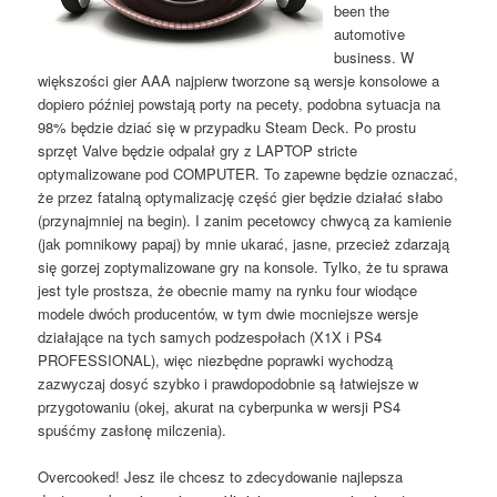
been the
automotive
business. W
większości gier AAA najpierw tworzone są wersje konsolowe a
dopiero później powstają porty na pecety, podobna sytuacja na
98% będzie dziać się w przypadku Steam Deck. Po prostu
sprzęt Valve będzie odpalał gry z LAPTOP stricte
optymalizowane pod COMPUTER. To zapewne będzie oznaczać,
że przez fatalną optymalizację część gier będzie działać słabo
(przynajmniej na begin). I zanim pecetowcy chwycą za kamienie
(jak pomnikowy papaj) by mnie ukarać, jasne, przecież zdarzają
się gorzej zoptymalizowane gry na konsole. Tylko, że tu sprawa
jest tyle prostsza, że obecnie mamy na rynku four wiodące
modele dwóch producentów, w tym dwie mocniejsze wersje
działające na tych samych podzespołach (X1X i PS4
PROFESSIONAL), więc niezbędne poprawki wychodzą
zazwyczaj dosyć szybko i prawdopodobnie są łatwiejsze w
przygotowaniu (okej, akurat na cyberpunka w wersji PS4
spuśćmy zasłonę milczenia).
Overcooked! Jesz ile chcesz to zdecydowanie najlepsza