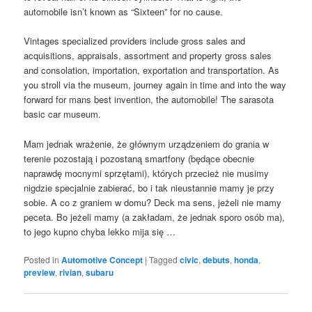
automobile isn’t known as “Sixteen” for no cause.
Vintages specialized providers include gross sales and
acquisitions, appraisals, assortment and property gross sales
and consolation, importation, exportation and transportation. As
you stroll via the museum, journey again in time and into the way
forward for mans best invention, the automobile! The sarasota
basic car museum.
Mam jednak wrażenie, że głównym urządzeniem do grania w
terenie pozostają i pozostaną smartfony (będące obecnie
naprawdę mocnymi sprzętami), których przecież nie musimy
nigdzie specjalnie zabierać, bo i tak nieustannie mamy je przy
sobie. A co z graniem w domu? Deck ma sens, jeżeli nie mamy
peceta. Bo jeżeli mamy (a zakładam, że jednak sporo osób ma),
to jego kupno chyba lekko mija się …
Posted in
Automotive Concept
|
Tagged
civic
,
debuts
,
honda
,
preview
,
rivian
,
subaru